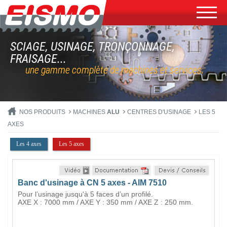
SCIAGE, USINAGE, TRONÇONNAGE,
FRAISAGE...
une gamme complète de machines et services.
NOS PRODUITS
MACHINES
ALU
CENTRES D'USINAGE
LES 5
AXES
Les 4 axes
Les 5 axes
Banc d'usinage à CN 5 axes - AIM 7510
Pour l’usinage jusqu'à 5 faces d’un profilé.
AXE X : 7000 mm / AXE Y : 350 mm / AXE Z : 250 mm.