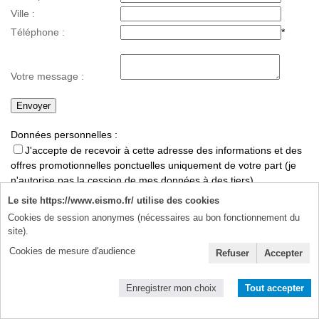
Ville :
Téléphone :
*
Votre message :
Données personnelles :
J'accepte de recevoir à cette adresse des informations et des
offres promotionnelles ponctuelles uniquement de votre part (je
n'autorise pas la cession de mes données à des tiers).
J'accepte la politique de protection des données personnelles
Le site https://www.eismo.fr/ utilise des cookies
détaillée dans la
notice légale du site
Cookies de session anonymes (nécessaires au bon fonctionnement du
* Champs obligatoires
site).
Accueil
|
Plan du site
|
Notice légale
|
Contact
Cookies de mesure d'audience
Refuser
Accepter
Site crée par SOLUXA
Enregistrer mon choix
Tout accepter