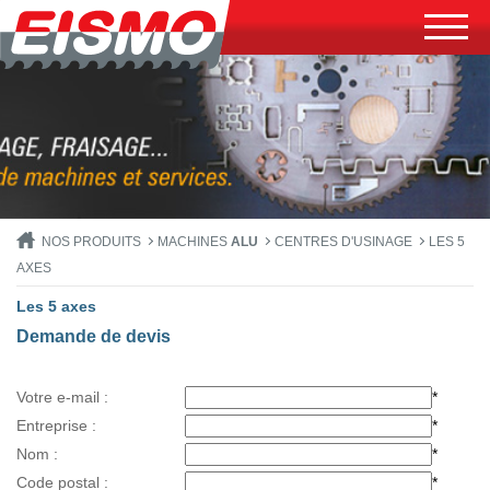
NOS PRODUITS
MACHINES
ALU
CENTRES D'USINAGE
LES 5
AXES
Les 5 axes
Demande de devis
Votre e-mail :
*
Entreprise :
*
Nom :
*
Code postal :
*