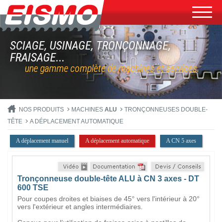
SCIAGE, USINAGE, TRONÇONNAGE,
FRAISAGE...
une gamme complète de machines et services.
NOS PRODUITS
MACHINES
ALU
TRONÇONNEUSES DOUBLE-
TÊTE
A DÉPLACEMENT AUTOMATIQUE
A déplacement manuel
A déplacement automatique
A CN 5 axes
Tronçonneuse double-tête ALU à CN 3 axes - DT
600 TSE
Pour coupes droites et biaises de 45° vers l'intérieur à 20°
vers l'extérieur et angles intermédiaires.