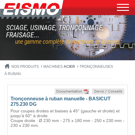
SCIAGE, USINAGE, TRONÇONNAGE,
FRAISAGE...
une gamme complète de machines et services.
NOS PRODUITS
MACHINES
ACIER
TRONÇONNEUSES
À RUBAN
Tronçonneuse à ruban manuelle - BASICUT
275.230 DG
Pour coupes droites et biaises à 45° (
gauche et droite
) et
jusqu'à 60° à droite.
Coupe droite : Ø 230 mm - 275 x 180 mm - 250 x 230 mm -
230 x 230 mm.