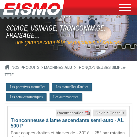
SCIAGE, USINAGE, TRONÇONNAGE,
FRAISAGE...
une gamme complète de machines et services.
NOS PRODUITS
MACHINES
ALU
TRONÇONNEUSES SIMPLE-
TÊTE
Les portatives manuelles
Les manuelles d'atelier
Les semi-automatiques
Les automatiques
Tronçonneuse à lame ascendante semi-auto - AL
500 P
Pour coupes droites et biaises de - 30° à + 25° par rotation