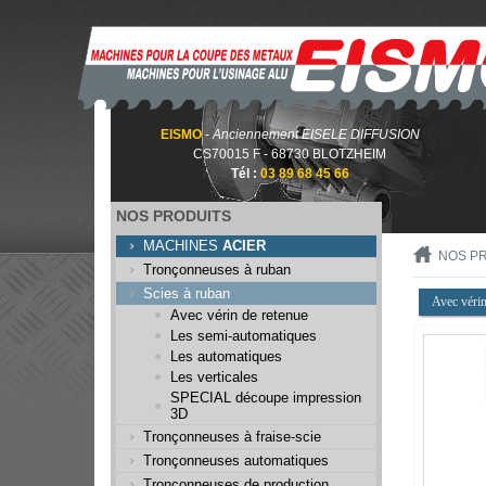
EISMO
-
Anciennement EISELE DIFFUSION
CS70015 F - 68730 BLOTZHEIM
Tél :
03 89 68 45 66
NOS PRODUITS
MACHINES
ACIER
NOS P
Tronçonneuses à ruban
Scies à ruban
Avec vérin
Avec vérin de retenue
Les semi-automatiques
Les automatiques
Les verticales
SPECIAL découpe impression
3D
Tronçonneuses à fraise-scie
Tronçonneuses automatiques
Tronçonneuses de production