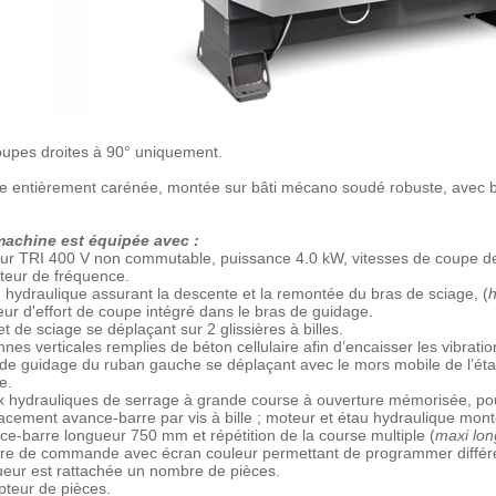
upes droites à 90° uniquement.
 entièrement carénée, montée sur bâti mécano soudé robuste, avec ba
machine est équipée avec :
ur TRI 400 V non commutable, puissance 4.0 kW, vitesses de coupe d
ateur de fréquence.
 hydraulique assurant la descente et la remontée du bras de sciage, (
ur d'effort de coupe intégré dans le bras de guidage.
t de sciage se déplaçant sur 2 glissières à billes.
nes verticales remplies de béton cellulaire afin d’encaisser les vibratio
de guidage du ruban gauche se déplaçant avec le mors mobile de l’étau 
e.
x hydrauliques de serrage à grande course à ouverture mémorisée, pour
cement avance-barre par vis à bille ; moteur et étau hydraulique monté
ce-barre longueur 750 mm et répétition de la course multiple (
maxi lo
tre de commande avec écran couleur permettant de programmer différ
ueur est rattachée un nombre de pièces.
teur de pièces.