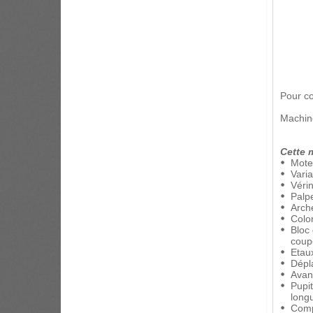
Pour co
Machine
Cette 
Mote
Vari
Vérin
Palpe
Arche
Colon
Bloc 
coup
Etau
Dépla
Avan
Pupi
long
Comp