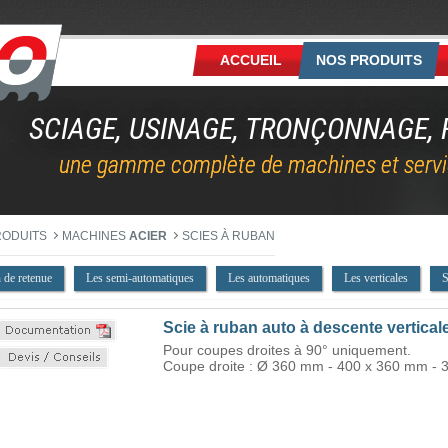
ACCUEIL
NOS PRODUITS
SCIAGE, USINAGE, TRONÇONNAGE, F
une gamme complète de machines et servi
RODUITS
MACHINES
ACIER
SCIES À RUBAN
 de retenue
Les semi-automatiques
Les automatiques
Les verticales
S
Scie à ruban auto à descente vertic
Pour coupes droites à 90° uniquement.
Coupe droite : Ø
360 mm - 400 x 360 mm - 