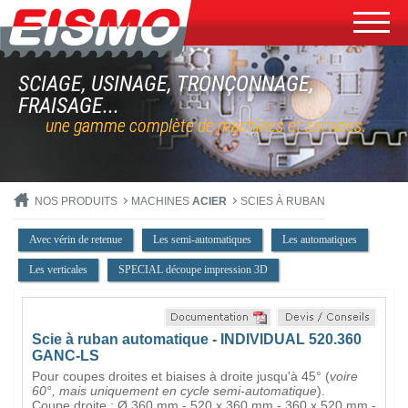
SCIAGE, USINAGE, TRONÇONNAGE,
FRAISAGE...
une gamme complète de machines et services.
NOS PRODUITS
MACHINES
ACIER
SCIES À RUBAN
Avec vérin de retenue
Les semi-automatiques
Les automatiques
Les verticales
SPECIAL découpe impression 3D
Scie à ruban automatique - INDIVIDUAL 520.360
GANC-LS
Pour coupes droites et biaises à droite jusqu'à 45° (
voire
60°, mais uniquement en cycle semi-automatique
).
Coupe droite : Ø 360 mm - 520 x 360 mm - 360 x 520 mm -