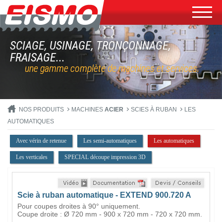
SCIAGE, USINAGE, TRONÇONNAGE,
FRAISAGE...
une gamme complète de machines et services.
NOS PRODUITS
MACHINES
ACIER
SCIES À RUBAN
LES
AUTOMATIQUES
Avec vérin de retenue
Les semi-automatiques
Les automatiques
Les verticales
SPECIAL découpe impression 3D
Scie à ruban automatique - EXTEND 900.720 A
Pour coupes droites à 90° uniquement.
Coupe droite : Ø 720 mm - 900 x 720 mm - 720 x 720 mm.