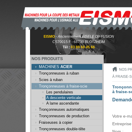
EISMO
-
Anciennement EISELE DIFFUSION
CS70015 F - 68730 BLOTZHEIM
Tél :
03 89 68 45 66
NOS PRODUITS
MACHINES
ACIER
NOS P
Tronçonneuses à ruban
À FRAISE-
Scies à ruban
Tronçonneuses à fraise-scie
Tronçonn
à fraise-s
Les pendulaires
A descente verticale
Demande
A lame ascendante
Tronçonneuses automatiques
Tronçonneuses de production
Votre e-mai
Fraiseuses à copier
Entreprise 
Tronçonneuses double-tête
Nom :