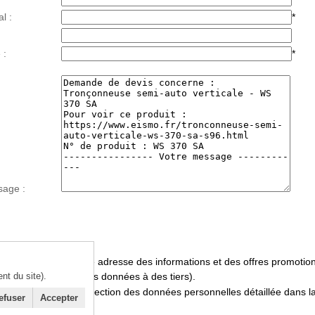
l :
*
 :
*
sage :
ersonnelles :
te de recevoir à cette adresse des informations et des offres promotio
t du site).
 pas la cession de mes données à des tiers).
te la politique de protection des données personnelles détaillée dans l
efuser
Accepter
bligatoires