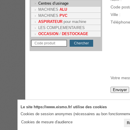
Centres d’usinage
Code posta
MACHINES
ALU
Ville :
MACHINES
PVC
ASPIRATEUR
pour machine
Téléphone
LES COMPLEMENTAIRES
OCCASION
/
DESTOCKAGE
Votre mes
Données p
Le site https://www.eismo.fr/ utilise des cookies
J'accep
Cookies de session anonymes (nécessaires au bon fonctionnemen
n'autorise
J'accep
Cookies de mesure d'audience
R
* Champs o