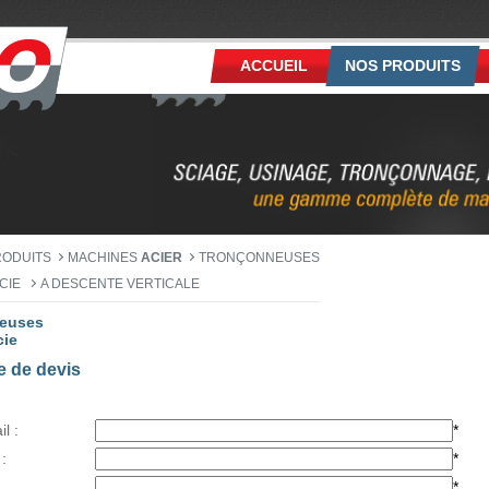
ACCUEIL
NOS PRODUITS
RODUITS
MACHINES
ACIER
TRONÇONNEUSES
SCIE
A DESCENTE VERTICALE
euses
cie
 de devis
l :
*
:
*
*