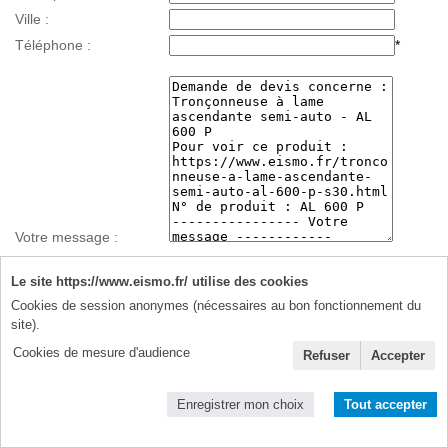
Ville :
Téléphone :
*
Votre message :
Le site https://www.eismo.fr/ utilise des cookies
Cookies de session anonymes (nécessaires au bon fonctionnement du
Données personnelles :
site).
J'accepte de recevoir à cette adresse des informations et des
Cookies de mesure d'audience
Refuser
Accepter
offres promotionnelles ponctuelles uniquement de votre part (je
n'autorise pas la cession de mes données à des tiers).
Enregistrer mon choix
Tout accepter
J'accepte la politique de protection des données personnelles
détaillée dans la
notice légale du site
* Champs obligatoires