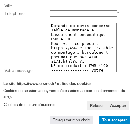
Ville :
Téléphone :
*
Votre message :
Le site https://www.eismo.fr/ utilise des cookies
Cookies de session anonymes (nécessaires au bon fonctionnement du
Données personnelles :
site).
J'accepte de recevoir à cette adresse des informations et des
Cookies de mesure d'audience
Refuser
Accepter
offres promotionnelles ponctuelles uniquement de votre part (je
n'autorise pas la cession de mes données à des tiers).
Enregistrer mon choix
Tout accepter
J'accepte la politique de protection des données personnelles
détaillée dans la
notice légale du site
* Champs obligatoires