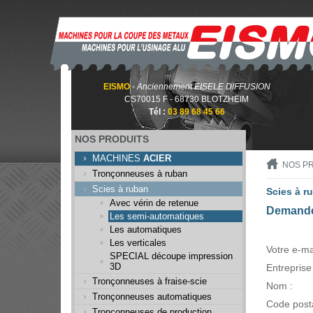
EISMO
-
Anciennement EISELE DIFFUSION
CS70015 F - 68730 BLOTZHEIM
Tél :
03 89 68 45 66
NOS PRODUITS
MACHINES
ACIER
NOS P
Tronçonneuses à ruban
Scies à ruban
Scies à r
Avec vérin de retenue
Demande
Les semi-automatiques
Les automatiques
Les verticales
Votre e-mai
SPECIAL découpe impression
3D
Entreprise 
Tronçonneuses à fraise-scie
Nom :
Tronçonneuses automatiques
Code posta
Tronçonneuses de production