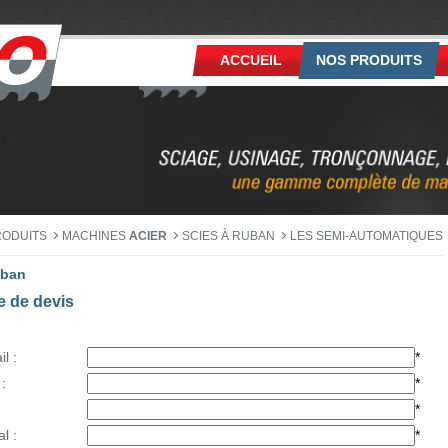
ACCUEIL
NOS PRODUITS
RODUITS
MACHINES
ACIER
SCIES À RUBAN
LES SEMI-AUTOMATIQUES
uban
 de devis
l :
*
:
*
*
l :
*