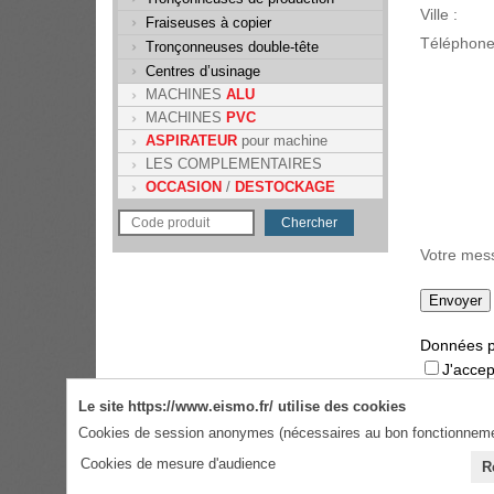
Ville :
Fraiseuses à copier
Téléphone
Tronçonneuses double-tête
Centres d’usinage
MACHINES
ALU
MACHINES
PVC
ASPIRATEUR
pour machine
LES COMPLEMENTAIRES
OCCASION
/
DESTOCKAGE
Votre mes
Données p
J'accep
n'autorise
Le site https://www.eismo.fr/ utilise des cookies
J'accep
Cookies de session anonymes (nécessaires au bon fonctionnemen
* Champs o
Cookies de mesure d'audience
R
Site crée par SOLUXA