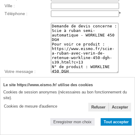
Ville :
Téléphone :
*
Votre message :
Le site https://www.eismo.fr/ utilise des cookies
Cookies de session anonymes (nécessaires au bon fonctionnement du
Données personnelles :
site).
J'accepte de recevoir à cette adresse des informations et des
Cookies de mesure d'audience
Refuser
Accepter
offres promotionnelles ponctuelles uniquement de votre part (je
n'autorise pas la cession de mes données à des tiers).
Enregistrer mon choix
Tout accepter
J'accepte la politique de protection des données personnelles
détaillée dans la
notice légale du site
* Champs obligatoires