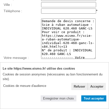
Ville :
Téléphone :
*
Votre message :
Le site https://www.eismo.fr/ utilise des cookies
Cookies de session anonymes (nécessaires au bon fonctionnement du
Données personnelles :
site).
J'accepte de recevoir à cette adresse des informations et des
Cookies de mesure d'audience
Refuser
Accepter
offres promotionnelles ponctuelles uniquement de votre part (je
n'autorise pas la cession de mes données à des tiers).
Enregistrer mon choix
Tout accepter
J'accepte la politique de protection des données personnelles
détaillée dans la
notice légale du site
* Champs obligatoires