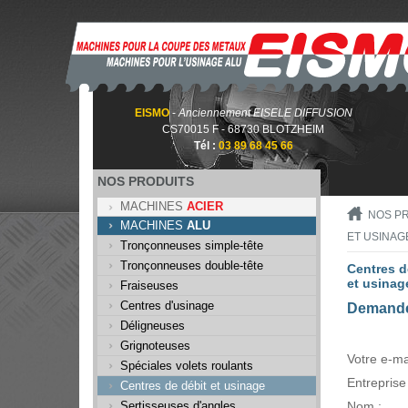
EISMO
-
Anciennement EISELE DIFFUSION
CS70015 F - 68730 BLOTZHEIM
Tél :
03 89 68 45 66
NOS PRODUITS
MACHINES
ACIER
NOS P
MACHINES
ALU
ET USINAG
Tronçonneuses simple-tête
Tronçonneuses double-tête
Centres d
et usinag
Fraiseuses
Centres d'usinage
Demande
Déligneuses
Grignoteuses
Votre e-mai
Spéciales volets roulants
Entreprise 
Centres de débit et usinage
Sertisseuses d'angles
Nom :