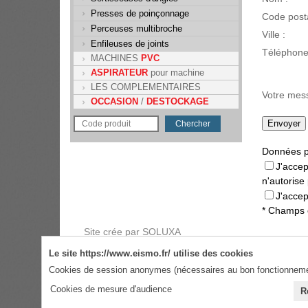
Presses de poinçonnage
Code posta
Perceuses multibroche
Ville :
Enfileuses de joints
Téléphone
MACHINES
PVC
ASPIRATEUR
pour machine
LES COMPLEMENTAIRES
Votre mes
OCCASION
/
DESTOCKAGE
Données p
J'accep
n'autorise
J'accep
* Champs o
Site crée par SOLUXA
Le site https://www.eismo.fr/ utilise des cookies
Cookies de session anonymes (nécessaires au bon fonctionnemen
Cookies de mesure d'audience
R