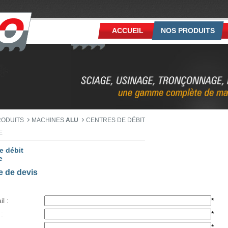
ACCUEIL
NOS PRODUITS
RODUITS
MACHINES
ALU
CENTRES DE DÉBIT
E
e débit
e
 de devis
l :
*
:
*
*