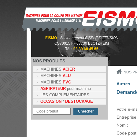
EISMO
-
Anciennement EISELE DIFFUSION
CS70015 F - 68730 BLOTZHEIM
Tél :
03 89 68 45 66
NOS PRODUITS
MACHINES
ACIER
NOS P
MACHINES
ALU
MACHINES
PVC
Autres
ASPIRATEUR
pour machine
Demande
LES COMPLEMENTAIRES
OCCASION
/
DESTOCKAGE
Votre e-mai
Entreprise 
Nom :
Code posta