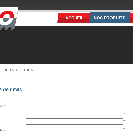
ACCUEIL
NOS PRODUITS
RODUITS
AUTRES
 de devis
l :
*
:
*
*
l :
*