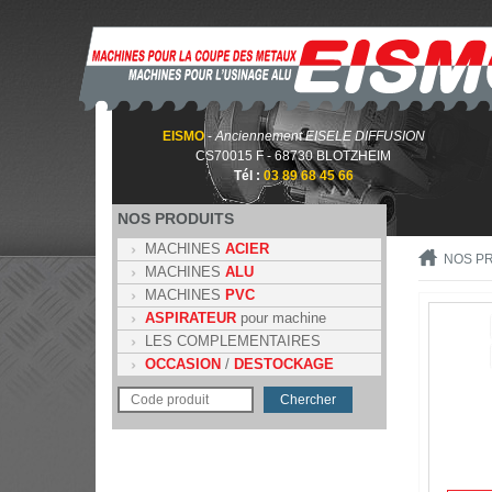
EISMO
-
Anciennement EISELE DIFFUSION
CS70015 F - 68730 BLOTZHEIM
Tél :
03 89 68 45 66
NOS PRODUITS
MACHINES
ACIER
NOS P
MACHINES
ALU
MACHINES
PVC
ASPIRATEUR
pour machine
LES COMPLEMENTAIRES
OCCASION
/
DESTOCKAGE