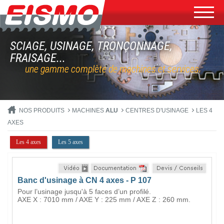
SCIAGE, USINAGE, TRONÇONNAGE,
FRAISAGE...
une gamme complète de machines et services.
NOS PRODUITS
MACHINES
ALU
CENTRES D'USINAGE
LES 4
AXES
Les 4 axes
Les 5 axes
Banc d'usinage à CN 4 axes - P 107
Pour l’usinage jusqu'à 5 faces d’un profilé.
AXE X : 7010 mm / AXE Y : 225 mm / AXE Z : 260 mm.